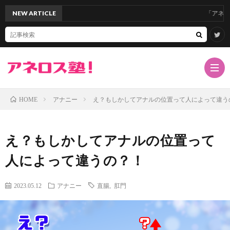
NEW ARTICLE
「アネロスバレン
アナニー
え？もしかしてアナルの位置って人によって違う
HOME
TOP
え？もしかしてアナルの位置って
サ
人によって違うの？！
イ
ア
2023.05.12
アナニー
直腸
,
肛門
ト
ネ
ド