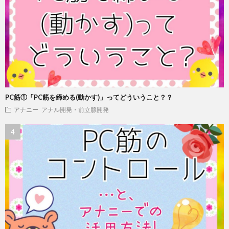
PC筋①「PC筋を締める(動かす)」ってどういうこと？？
アナニー
アナル開発・前立腺開発