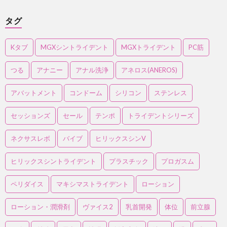
タグ
Kタブ
MGXシントライデント
MGXトライデント
PC筋
つる
アナニー
アナル洗浄
アネロス(ANEROS)
アバットメント
コンドーム
シリコン
ステンレス
セッションズ
セール
テンポ
トライデントシリーズ
ネクサスレボ
バイブ
ヒリックスシンV
ヒリックスシントライデント
プラスチック
プロガスム
ペリダイス
マキシマストライデント
ローション
ローション・潤滑剤
ヴァイス2
乳首開発
体位
前立腺