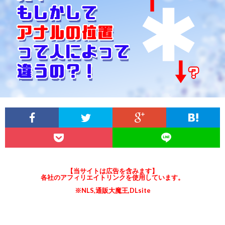
説
ロ
ラ
関
明
ス
イ
連
&
(ANE
オ
リ
ア
と
ー
ン
フ
は
ガ
ク
ィ
ズ
リ
ム
【当サイトは広告を含みます】
各社のアフィリエイトリンクを使用しています。
※NLS,通販大魔王,DLsite
エ
と
イ
メ