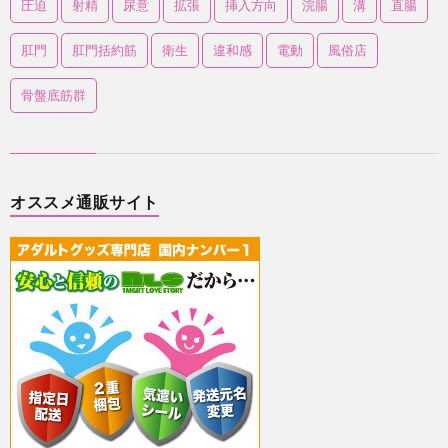
圧迫
射精
尿意
拡張
挿入方向
浣腸
溝
直腸
肛門
肛門括約筋
衛生
違和感
電動
風俗店
骨盤底筋群
オススメ通販サイト