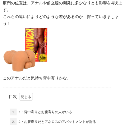
肛門の位置は、アナルや前立腺の開発に多少なりとも影響を与えま
す。
ト
ス
これらの違いによりどのような差があるのか、探っていきましょ
う！
広
イ
告
キ
に
つ
このアナルだと気持ち背中寄りかな。
い
目次
て
1.
1・背中寄りとお腹寄りの人がいる
2.
2・お腹寄りだとアネロスのアバットメントが滑る