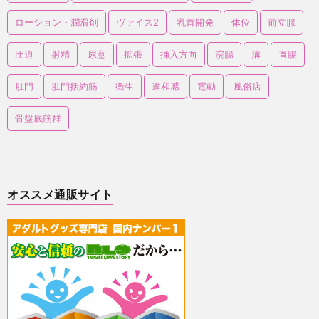
ローション・潤滑剤
ヴァイス2
乳首開発
体位
前立腺
圧迫
射精
尿意
拡張
挿入方向
浣腸
溝
直腸
肛門
肛門括約筋
衛生
違和感
電動
風俗店
骨盤底筋群
オススメ通販サイト