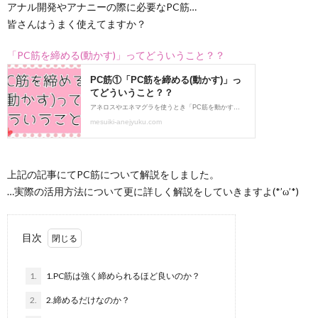
アナル開発やアナニーの際に必要なPC筋…
皆さんはうまく使えてますか？
ト
ス
「PC筋を締める(動かす)」ってどういうこと？？
広
イ
告
キ
に
上記の記事にてPC筋について解説をしました。
つ
…実際の活用方法について更に詳しく解説をしていきますよ(*’ω’*)
い
目次
て
1.
1.PC筋は強く締められるほど良いのか？
2.
2.締めるだけなのか？