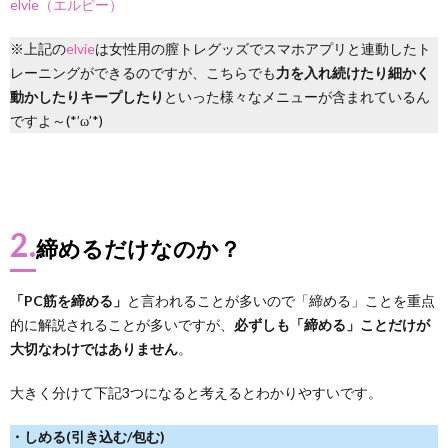
elvie（エルビー）
※上記の
elvie
は女性用の膣トレグッズでスマホアプリと連動したト
レーニングができるのですが、こちらでも
力を入れ続けたり細かく
動かしたりキープしたり
といった様々なメニューが含まれているん
ですよ～(*’ω’*)
2.
締めるだけなのか？
「PC筋を締める」
と言われることが多いので「締める」ことを重点
的に解説されることが多いですが、
必ずしも「締める」ことだけが
大切なわけではありません
。
大きく分けて下記3つになると考えるとわかりやすいです。
・しめる(引き込む/包む)