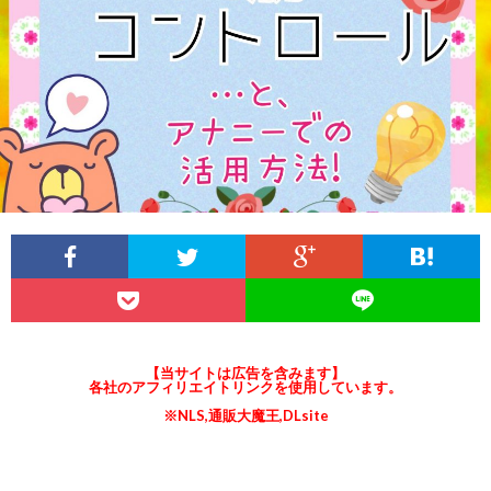
説
ロ
ラ
関
明
ス
イ
連
&
(ANE
オ
リ
ア
と
ー
ン
フ
は
ガ
ク
ィ
ズ
リ
ム
【当サイトは広告を含みます】
各社のアフィリエイトリンクを使用しています。
※NLS,通販大魔王,DLsite
エ
と
イ
メ