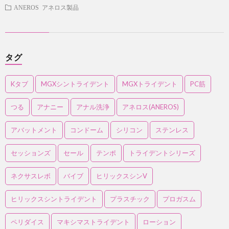
ANEROS アネロス製品
タグ
Kタブ
MGXシントライデント
MGXトライデント
PC筋
つる
アナニー
アナル洗浄
アネロス(ANEROS)
アバットメント
コンドーム
シリコン
ステンレス
セッションズ
セール
テンポ
トライデントシリーズ
ネクサスレボ
バイブ
ヒリックスシンV
ヒリックスシントライデント
プラスチック
プロガスム
ペリダイス
マキシマストライデント
ローション