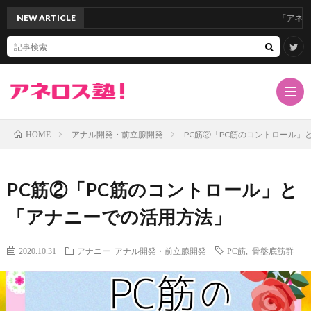
NEW ARTICLE
「アネロスバレン
アナル開発・前立腺開発
PC筋②「PC筋のコントロール」
HOME
TOP
PC筋②「PC筋のコントロール」と
サ
「アナニーでの活用方法」
イ
ア
2020.10.31
アナニー
アナル開発・前立腺開発
PC筋
,
骨盤底筋群
ト
ネ
ド