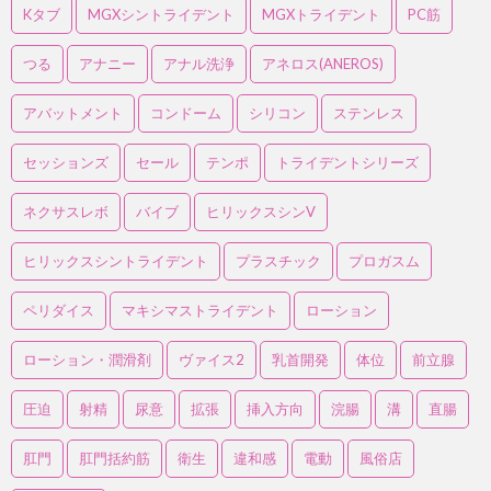
Kタブ
MGXシントライデント
MGXトライデント
PC筋
つる
アナニー
アナル洗浄
アネロス(ANEROS)
アバットメント
コンドーム
シリコン
ステンレス
セッションズ
セール
テンポ
トライデントシリーズ
ネクサスレボ
バイブ
ヒリックスシンV
ヒリックスシントライデント
プラスチック
プロガスム
ペリダイス
マキシマストライデント
ローション
ローション・潤滑剤
ヴァイス2
乳首開発
体位
前立腺
圧迫
射精
尿意
拡張
挿入方向
浣腸
溝
直腸
肛門
肛門括約筋
衛生
違和感
電動
風俗店