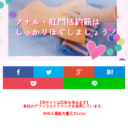
説
ロ
ラ
関
明
ス
イ
連
&
(ANE
オ
リ
ア
と
ー
ン
フ
は
ガ
ク
ィ
ズ
リ
ム
【当サイトは広告を含みます】
各社のアフィリエイトリンクを使用しています。
エ
と
※NLS,通販大魔王,DLsite
イ
メ