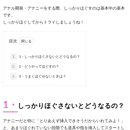
アナル開発・アナニーをする際、しっかりほぐすのは基本中の基本
ト
ス
です。
しっかりほぐしてからトライしましょうね！
広
イ
目次
告
キ
1.
1・しっかりほぐさないとどうなるの？
に
2.
2・どうやってほぐすの？
3.
3・うまくほぐせないときは？
つ
い
1・
しっかりほぐさないとどうなるの？
て
アナニーだと特に「とりあえず挿入できそうだからいれてみよ！」
と、あまりほぐれていない段階でも道具や指を挿入してスタートし