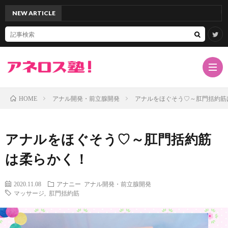
NEW ARTICLE
「アネロス
アナル開発・前立腺開発
アナルをほぐそう♡～肛門括約筋
HOME
TOP
アナルをほぐそう♡～肛門括約筋
サ
は柔らかく！
イ
ア
2020.11.08
アナニー
アナル開発・前立腺開発
マッサージ
,
肛門括約筋
ト
ネ
ド