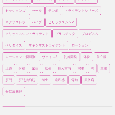
セッションズ
セール
テンポ
トライデントシリーズ
ネクサスレボ
バイブ
ヒリックスシンV
ヒリックスシントライデント
プラスチック
プロガスム
ペリダイス
マキシマストライデント
ローション
ローション・潤滑剤
ヴァイス2
乳首開発
体位
前立腺
圧迫
射精
尿意
拡張
挿入方向
浣腸
溝
直腸
肛門
肛門括約筋
衛生
違和感
電動
風俗店
骨盤底筋群