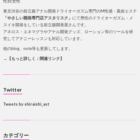
性別:女性
東京渋谷の前立腺アナル開発ドライオーガズム専門のM性感・風俗エステ
「やさしい開発専門店アスタリスク」
にて男性のドライオーガズム・メ
スイキ開発をしている前立腺開発屋さんです。
アネロス・エネマグラやアナル開発グッズ、ローション等のツールを研
究してアナニーレッスンも対応しています。
他のblog、note等も更新してします。
→【もっと詳しく：関連リンク】
Twitter
Tweets by shiraishi_ast
カテゴリー