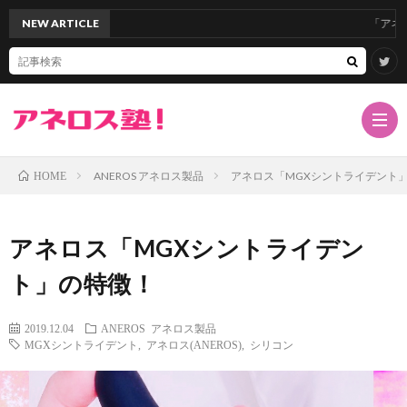
NEW ARTICLE
「アネロスバレ
ANEROS アネロス製品
アネロス「MGXシントライデント
HOME
TOP
アネロス「MGXシントライデン
サ
ト」の特徴！
イ
ア
2019.12.04
ANEROS アネロス製品
MGXシントライデント
,
アネロス(ANEROS)
,
シリコン
ト
ネ
ド