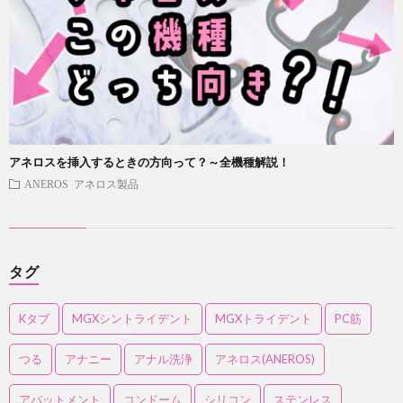
アネロスを挿入するときの方向って？～全機種解説！
ANEROS アネロス製品
タグ
Kタブ
MGXシントライデント
MGXトライデント
PC筋
つる
アナニー
アナル洗浄
アネロス(ANEROS)
アバットメント
コンドーム
シリコン
ステンレス