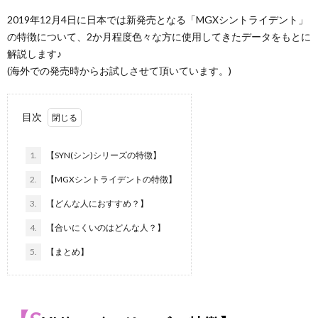
2019年12月4日に日本では新発売となる「MGXシントライデント」
ト
ス
の特徴について、2か月程度色々な方に使用してきたデータをもとに
解説します♪
(海外での発売時からお試しさせて頂いています。)
広
イ
告
キ
目次
に
1.
【SYN(シン)シリーズの特徴】
2.
【MGXシントライデントの特徴】
つ
3.
【どんな人におすすめ？】
い
4.
【合いにくいのはどんな人？】
5.
【まとめ】
て