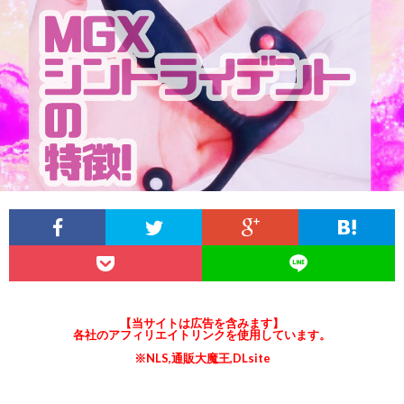
説
ロ
ラ
関
明
ス
イ
連
&
(ANE
オ
リ
ア
と
ー
ン
フ
は
ガ
ク
ィ
ズ
リ
ム
【当サイトは広告を含みます】
各社のアフィリエイトリンクを使用しています。
エ
と
※NLS,通販大魔王,DLsite
イ
メ