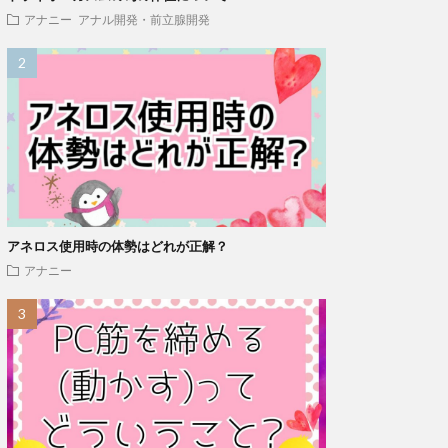
アナニー
アナル開発・前立腺開発
アネロス使用時の体勢はどれが正解？
アナニー