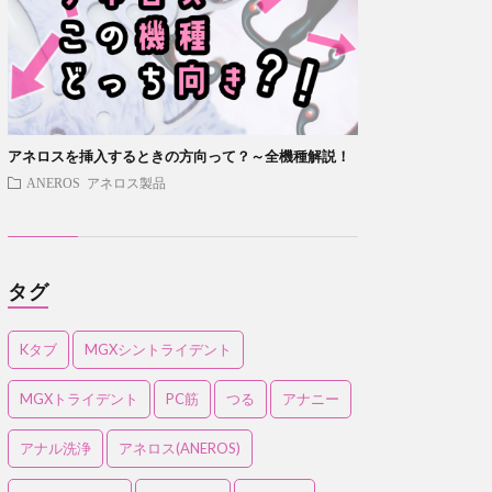
アネロスを挿入するときの方向って？～全機種解説！
ANEROS アネロス製品
タグ
Kタブ
MGXシントライデント
MGXトライデント
PC筋
つる
アナニー
アナル洗浄
アネロス(ANEROS)