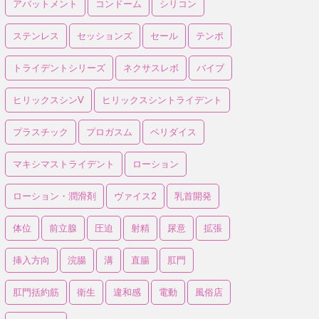
アバットメント
コンドーム
シリコン
ステンレス
セッションズ
セール
テンポ
トライデントシリーズ
ネクサスレボ
バイブ
ヒリックスシンV
ヒリックスシントライデント
プラスチック
プロガスム
ペリダイス
マキシマストライデント
ローション
ローション・潤滑剤
ヴァイス2
乳首開発
体位
前立腺
圧迫
射精
尿意
拡張
挿入方向
浣腸
溝
直腸
肛門
肛門括約筋
衛生
違和感
電動
風俗店