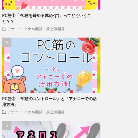
PC筋①「PC筋を締める(動かす)」ってどういうこ
と？？
アナニー
アナル開発・前立腺開発
PC筋②「PC筋のコントロール」と「アナニーでの活
用方法」
アナニー
アナル開発・前立腺開発