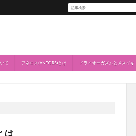
「アネロスバレンタインセール2024」開催！
ついて
アネロス(ANEORS)とは
ドライオーガズムとメスイキ
とは