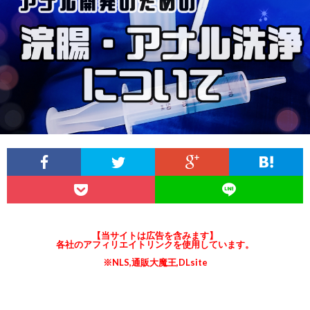
説
ロ
ラ
関
明
ス
イ
連
&
(ANE
オ
リ
ア
と
ー
ン
フ
は
ガ
ク
ィ
ズ
リ
ム
【当サイトは広告を含みます】
各社のアフィリエイトリンクを使用しています。
※NLS,通販大魔王,DLsite
エ
と
イ
メ