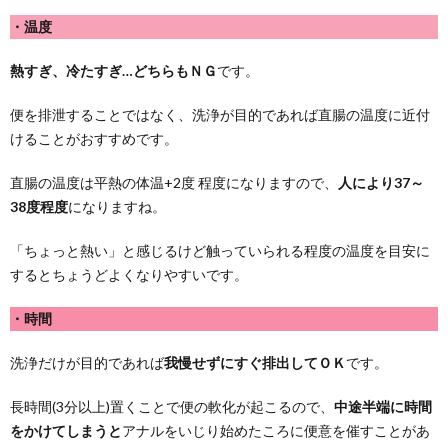
・温度
熱すぎ、冷たすぎ…どちらもＮＧ
です。
便を排泄することではなく、洗浄が目的であれば直腸の温度に近付
けることがおすすめです。
直腸の温度は平熱の体温+2度 程度になりますので、
人により37～
38度程度
になりますね。
「ちょっと熱い」と感じるけど触っていられる程度の温度を目安に
するとちょうどよくなりやすいです。
・時間
洗浄だけが目的であれば
我慢せずにすぐ排出してＯＫ
です。
長時間(3分以上)置くことで便の軟化が起こるので、
中途半端に時間
をかけてしまうと
アナルをいじり始めたころに便意を催すことがあ