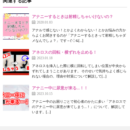
関連する記事
アナニーするときは射精しちゃいけないの？
2020.01.03
アナルで感じない！とかよくわからない！とかお悩みの方か
らよくお聞きするのが「アナニーするときって射精しちゃダ
メなんでしょ？」です～(‘◇&[…]
アネロスの回転・横ずれを止める！
2023.01.18
アネロスを挿入した際に横に回転してしまい位置が中央から
ずれてしまうことがあります。 そのせいで気持ちよく感じら
れない場合の、理由や対策について解説して[…]
アナニー中に尿意が来る…！！
2023.10.15
アナニー中のお困りごとで初心者のかたに多い「アネロスで
のアナニー中に尿意が来てしまう…！」について、解説して
います。[…]