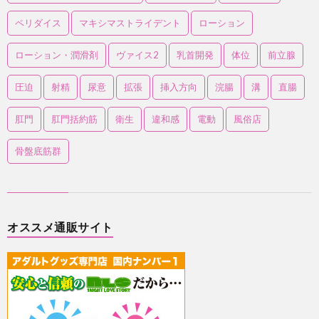
ペリダイス
マキシマストライデント
ローション
ローション・潤滑剤
ヴァイス2
乳首開発
体位
前立腺
圧迫
射精
尿意
拡張
挿入方向
浣腸
溝
直腸
肛門
肛門括約筋
衛生
違和感
電動
風俗店
骨盤底筋群
オススメ通販サイト