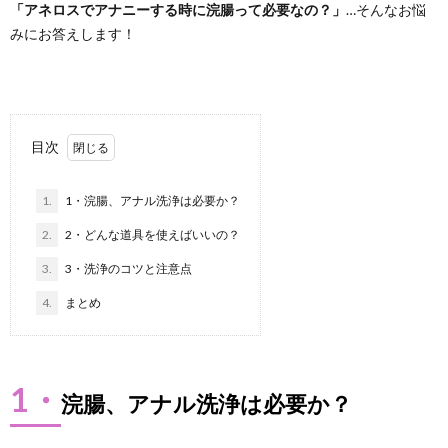
「アネロスでアナニーする時に浣腸って必要なの？」
…そんなお悩
みにお答えします！
ト
ス
広
イ
目次
告
キ
1.
1・浣腸、アナル洗浄は必要か？
に
2.
2・どんな道具を使えばいいの？
つ
3.
3・洗浄のコツと注意点
4.
まとめ
い
て
1・
浣腸、アナル洗浄は必要か？