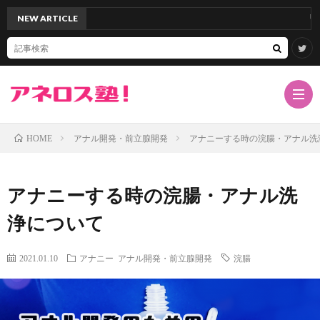
NEW ARTICLE
「アネロスバ
アナル開発・前立腺開発
アナニーする時の浣腸・アナル洗
HOME
TOP
アナニーする時の浣腸・アナル洗
サ
浄について
イ
ア
2021.01.10
アナニー
アナル開発・前立腺開発
浣腸
ト
ネ
ド