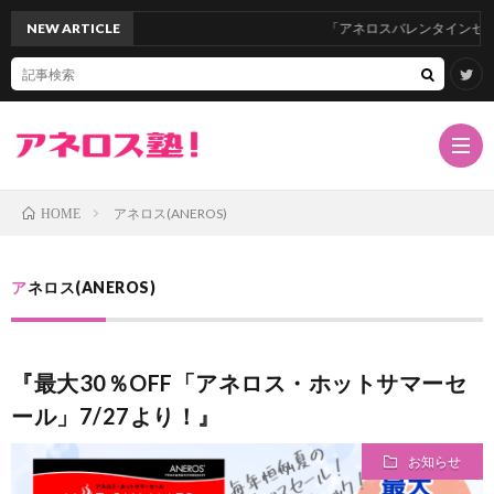
NEW ARTICLE
「アネロスバレンタインセール2024」
アネロス(ANEROS)
HOME
TOP
アネロス(ANEROS)
サ
『最大30％OFF「アネロス・ホットサマーセ
イ
ア
ール」7/27より！』
ト
ネ
ド
お知らせ