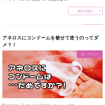
続きを読む
アネロスにコンドームを被せて使うのってダ
メ？！
アナニー
2023.01.17
アネロス(ANEROS)
,
コンドーム
,
衛生