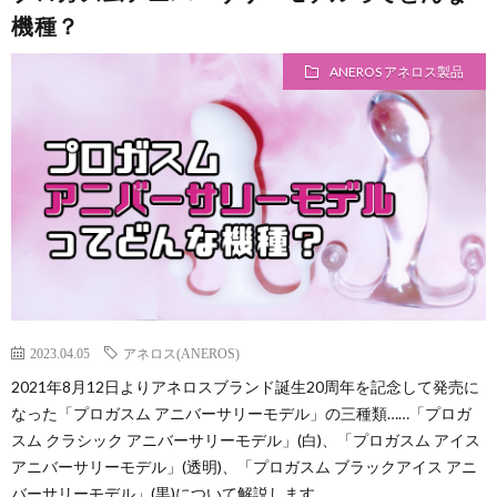
機種？
ト
ス
ANEROS アネロス製品
広
イ
告
キ
に
つ
い
2023.04.05
アネロス(ANEROS)
2021年8月12日よりアネロスブランド誕生20周年を記念して発売に
て
なった「プロガスム アニバーサリーモデル」の三種類……「プロガ
スム クラシック アニバーサリーモデル」(白)、「プロガスム アイス
アニバーサリーモデル」(透明)、「プロガスム ブラックアイス アニ
バーサリーモデル」(黒)について解説します。