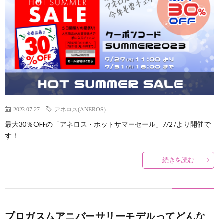
説
ロ
ラ
関
明
ス
イ
連
&
(ANE
オ
リ
ア
と
ー
ン
フ
2023.07.27
アネロス(ANEROS)
は
ガ
ク
最大30％OFFの「アネロス・ホットサマーセール」7/27より開催で
す！
ィ
ズ
続きを読む
リ
ム
エ
と
プロガスムアニバーサリーモデルってどんな
イ
メ