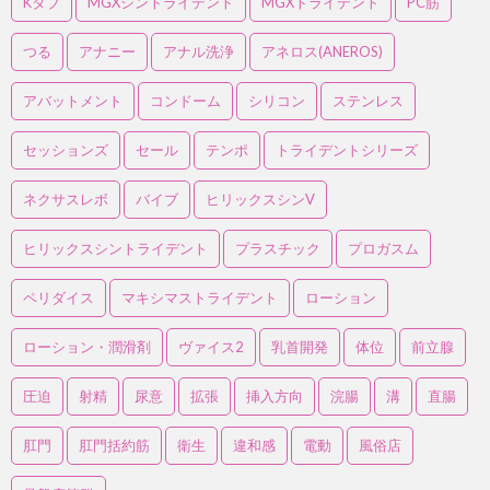
Kタブ
MGXシントライデント
MGXトライデント
PC筋
つる
アナニー
アナル洗浄
アネロス(ANEROS)
アバットメント
コンドーム
シリコン
ステンレス
セッションズ
セール
テンポ
トライデントシリーズ
ネクサスレボ
バイブ
ヒリックスシンV
ヒリックスシントライデント
プラスチック
プロガスム
ペリダイス
マキシマストライデント
ローション
ローション・潤滑剤
ヴァイス2
乳首開発
体位
前立腺
圧迫
射精
尿意
拡張
挿入方向
浣腸
溝
直腸
肛門
肛門括約筋
衛生
違和感
電動
風俗店