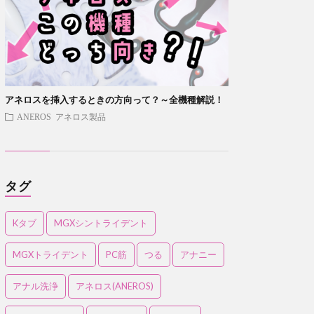
アネロスを挿入するときの方向って？～全機種解説！
ANEROS アネロス製品
タグ
Kタブ
MGXシントライデント
MGXトライデント
PC筋
つる
アナニー
アナル洗浄
アネロス(ANEROS)