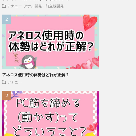
アナニー
アナル開発・前立腺開発
アネロス使用時の体勢はどれが正解？
アナニー