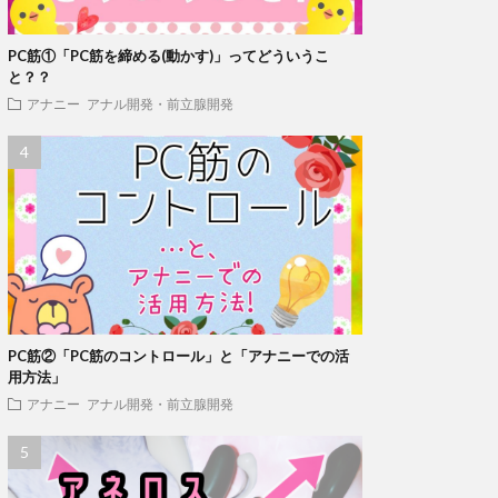
PC筋①「PC筋を締める(動かす)」ってどういうこ
と？？
アナニー
アナル開発・前立腺開発
PC筋②「PC筋のコントロール」と「アナニーでの活
用方法」
アナニー
アナル開発・前立腺開発