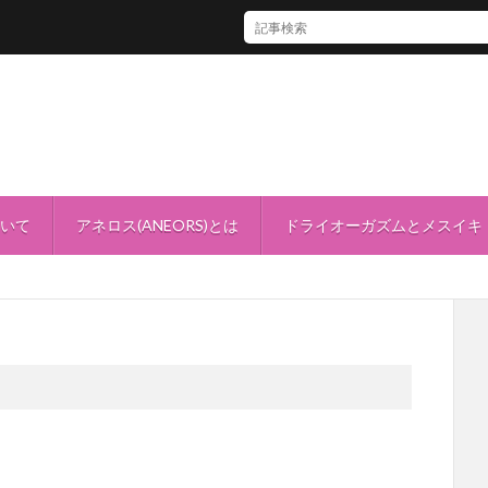
「アネロスバレンタインセール2024」開催！
ついて
アネロス(ANEORS)とは
ドライオーガズムとメスイキ