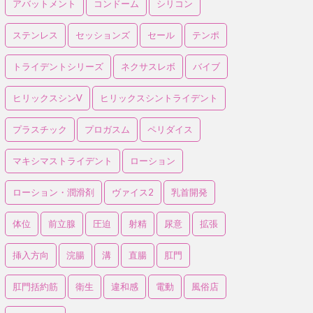
アバットメント
コンドーム
シリコン
ステンレス
セッションズ
セール
テンポ
トライデントシリーズ
ネクサスレボ
バイブ
ヒリックスシンV
ヒリックスシントライデント
プラスチック
プロガスム
ペリダイス
マキシマストライデント
ローション
ローション・潤滑剤
ヴァイス2
乳首開発
体位
前立腺
圧迫
射精
尿意
拡張
挿入方向
浣腸
溝
直腸
肛門
肛門括約筋
衛生
違和感
電動
風俗店