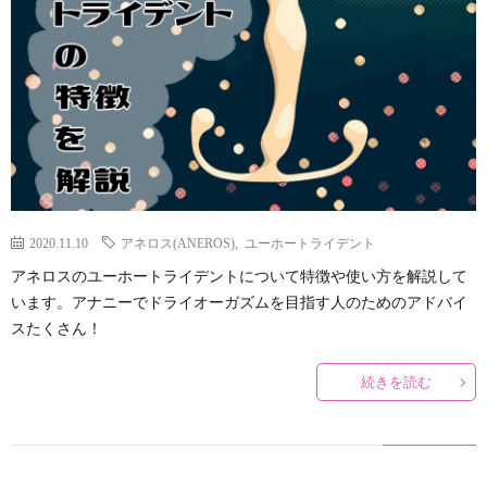
説
ロ
ラ
関
明
ス
イ
連
&
(ANE
オ
リ
ア
と
ー
ン
フ
2020.11.10
アネロス(ANEROS)
,
ユーホートライデント
は
ガ
ク
アネロスのユーホートライデントについて特徴や使い方を解説して
います。アナニーでドライオーガズムを目指す人のためのアドバイ
ィ
ズ
スたくさん！
リ
ム
続きを読む
エ
と
イ
メ