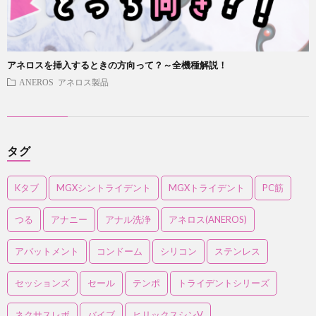
アネロスを挿入するときの方向って？～全機種解説！
ANEROS アネロス製品
タグ
Kタブ
MGXシントライデント
MGXトライデント
PC筋
つる
アナニー
アナル洗浄
アネロス(ANEROS)
アバットメント
コンドーム
シリコン
ステンレス
セッションズ
セール
テンポ
トライデントシリーズ
ネクサスレボ
バイブ
ヒリックスシンV