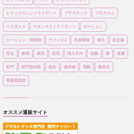
ヒリックスシントライデント
プラスチック
プロガスム
ペリダイス
マキシマストライデント
ローション
ローション・潤滑剤
ヴァイス2
乳首開発
体位
前立腺
圧迫
射精
尿意
拡張
挿入方向
浣腸
溝
直腸
肛門
肛門括約筋
衛生
違和感
電動
風俗店
骨盤底筋群
オススメ通販サイト