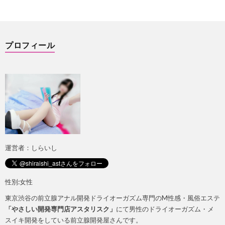
ト
ス
プロフィール
広
イ
告
キ
に
つ
運営者：しらいし
い
性別:女性
て
東京渋谷の前立腺アナル開発ドライオーガズム専門のM性感・風俗エステ
「やさしい開発専門店アスタリスク」
にて男性のドライオーガズム・メ
スイキ開発をしている前立腺開発屋さんです。