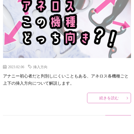
説
ロ
ラ
関
明
ス
イ
連
&
(ANE
オ
リ
ア
と
ー
ン
フ
2023.02.06
挿入方向
は
ガ
ク
アナニー初心者だと判別しにくいこともある、アネロス各機種ごと
上下の挿入方向について解説します。
ィ
ズ
続きを読む
リ
ム
エ
と
イ
メ