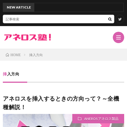
NEW ARTICLE
「アネ
挿入方向
HOME
TOP
挿入方向
サ
アネロスを挿入するときの方向って？～全機
イ
ア
種解説！
ト
ネ
ド
ANEROS アネロス製品