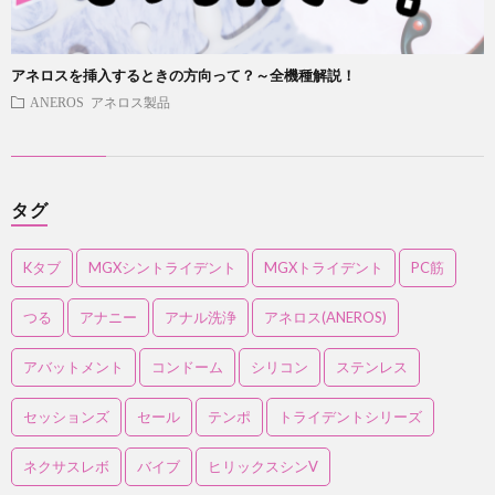
アネロスを挿入するときの方向って？～全機種解説！
ANEROS アネロス製品
タグ
Kタブ
MGXシントライデント
MGXトライデント
PC筋
つる
アナニー
アナル洗浄
アネロス(ANEROS)
アバットメント
コンドーム
シリコン
ステンレス
セッションズ
セール
テンポ
トライデントシリーズ
ネクサスレボ
バイブ
ヒリックスシンV