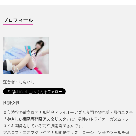
ト
ス
プロフィール
広
イ
告
キ
に
つ
運営者：しらいし
い
性別:女性
東京渋谷の前立腺アナル開発ドライオーガズム専門のM性感・風俗エステ
て
「やさしい開発専門店アスタリスク」
にて男性のドライオーガズム・メ
スイキ開発をしている前立腺開発屋さんです。
アネロス・エネマグラやアナル開発グッズ、ローション等のツールを研