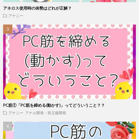
アネロス使用時の体勢はどれが正解？
アナニー
PC筋①「PC筋を締める(動かす)」ってどういうこと？？
アナニー
アナル開発・前立腺開発