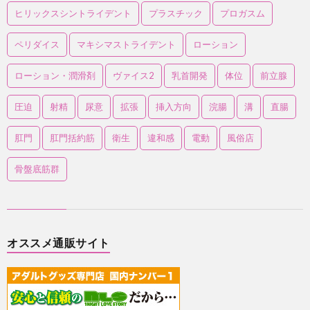
ヒリックスシントライデント
プラスチック
プロガスム
ペリダイス
マキシマストライデント
ローション
ローション・潤滑剤
ヴァイス2
乳首開発
体位
前立腺
圧迫
射精
尿意
拡張
挿入方向
浣腸
溝
直腸
肛門
肛門括約筋
衛生
違和感
電動
風俗店
骨盤底筋群
オススメ通販サイト