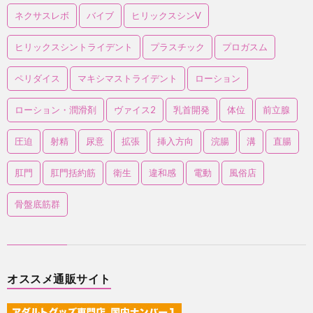
ネクサスレボ
バイブ
ヒリックスシンV
ヒリックスシントライデント
プラスチック
プロガスム
ペリダイス
マキシマストライデント
ローション
ローション・潤滑剤
ヴァイス2
乳首開発
体位
前立腺
圧迫
射精
尿意
拡張
挿入方向
浣腸
溝
直腸
肛門
肛門括約筋
衛生
違和感
電動
風俗店
骨盤底筋群
オススメ通販サイト