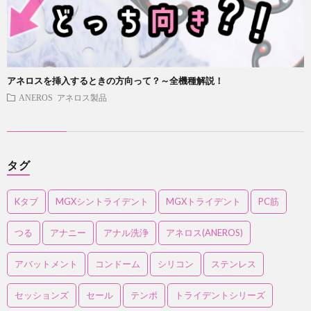
アネロスを挿入するときの方向って？～全機種解説！
ANEROS アネロス製品
タグ
Kタブ
MGXシントライデント
MGXトライデント
PC筋
つる
アナニー
アナル洗浄
アネロス(ANEROS)
アバットメント
コンドーム
シリコン
ステンレス
セッションズ
セール
テンポ
トライデントシリーズ