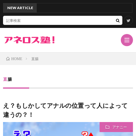
NEW ARTICLE
「アネ
直腸
HOME
TOP
直腸
サ
え？もしかしてアナルの位置って人によって
イ
ア
違うの？！
ト
ネ
ド
アナニー