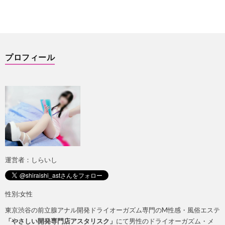
ト
ス
広
イ
プロフィール
告
キ
に
つ
い
運営者：しらいし
て
性別:女性
東京渋谷の前立腺アナル開発ドライオーガズム専門のM性感・風俗エステ
「やさしい開発専門店アスタリスク」
にて男性のドライオーガズム・メ