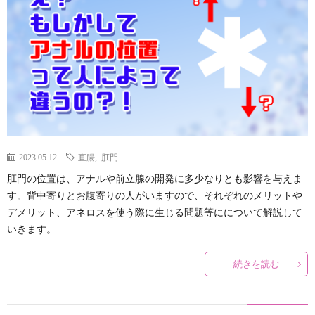
説
ロ
ラ
関
明
ス
イ
連
&
(ANE
オ
リ
ア
と
ー
ン
フ
2023.05.12
直腸
,
肛門
は
ガ
ク
肛門の位置は、アナルや前立腺の開発に多少なりとも影響を与えま
す。背中寄りとお腹寄りの人がいますので、それぞれのメリットや
ィ
ズ
デメリット、アネロスを使う際に生じる問題等にについて解説して
いきます。
リ
ム
続きを読む
エ
と
イ
メ