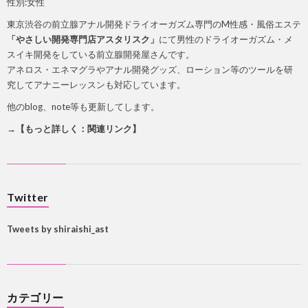
性別:女性
東京渋谷の前立腺アナル開発ドライオーガズム専門のM性感・風俗エステ
「やさしい開発専門店アスタリスク」
にて男性のドライオーガズム・メ
スイキ開発をしている前立腺開発屋さんです。
アネロス・エネマグラやアナル開発グッズ、ローション等のツールを研
究してアナニーレッスンも対応しています。
他のblog、note等も更新してします。
→【もっと詳しく：関連リンク】
Twitter
Tweets by shiraishi_ast
カテゴリー