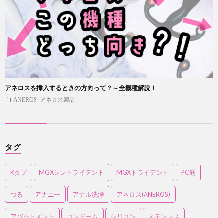
アネロスを挿入するときの方向って？～全機種解説！
ANEROS アネロス製品
タグ
Kタブ
MGXシントライデント
MGXトライデント
PC筋
つる
アナニー
アナル洗浄
アネロス(ANEROS)
アバットメント
コンドーム
シリコン
ステンレス