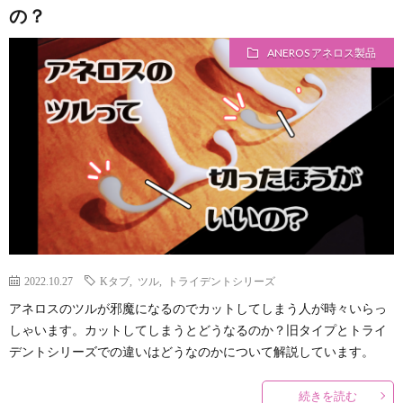
の？
ト
ス
ANEROS アネロス製品
広
イ
告
キ
に
つ
2022.10.27
Kタブ
,
ツル
,
トライデントシリーズ
い
アネロスのツルが邪魔になるのでカットしてしまう人が時々いらっ
しゃいます。カットしてしまうとどうなるのか？旧タイプとトライ
て
デントシリーズでの違いはどうなのかについて解説しています。
続きを読む