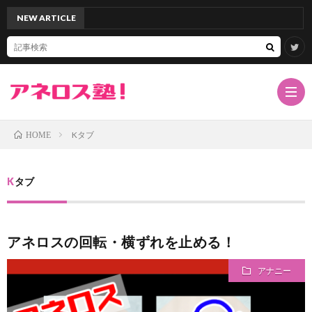
NEW ARTICLE
「アネ
Kタブ
HOME
TOP
Kタブ
サ
アネロスの回転・横ずれを止める！
イ
ア
アナニー
ト
ネ
ド