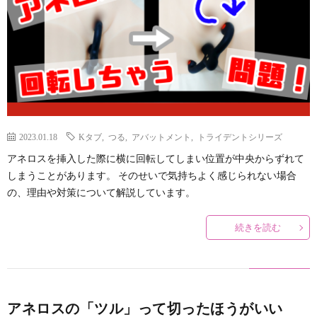
説
ロ
ラ
関
明
ス
イ
連
&
(ANE
オ
リ
ア
と
ー
ン
2023.01.18
Kタブ
,
つる
,
アバットメント
,
トライデントシリーズ
アネロスを挿入した際に横に回転してしまい位置が中央からずれて
フ
は
ガ
ク
しまうことがあります。 そのせいで気持ちよく感じられない場合
の、理由や対策について解説しています。
ィ
ズ
続きを読む
リ
ム
エ
と
アネロスの「ツル」って切ったほうがいい
イ
メ