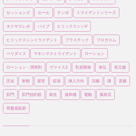
セッションズ
セール
テンポ
トライデントシリーズ
ネクサスレボ
バイブ
ヒリックスシンV
ヒリックスシントライデント
プラスチック
プロガスム
ペリダイス
マキシマストライデント
ローション
ローション・潤滑剤
ヴァイス2
乳首開発
体位
前立腺
圧迫
射精
尿意
拡張
挿入方向
浣腸
溝
直腸
肛門
肛門括約筋
衛生
違和感
電動
風俗店
骨盤底筋群